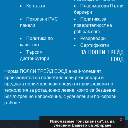
Контакти
Пластмасови Пътни
бариери
Покривни PVC
Политика за
панели
поверителност на
pollipak.com
Политика по
Резервоари
качество
Сертификати
ЗА ПОЛЛИ ТРЕЙД
Търсим
ЕООД
дистрибутори
Фирма ПОЛЛИ ТРЕЙД ЕООД е най-големият
производител на полиетиленови резервоари и
предлага полиетиленови продукти произведени по
технология за ротационно леене, които са безшевни,
без вътрешно напрежение, с удебелени и по–здрави
ръбове.
x
Използваме "бискивитки",за да
улесним Вашето сърфиране